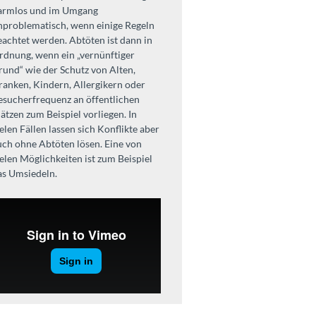
armlos und im Umgang
nproblematisch, wenn einige Regeln
eachtet werden. Abtöten ist dann in
rdnung, wenn ein „vernünftiger
rund“ wie der Schutz von Alten,
ranken, Kindern, Allergikern oder
esucherfrequenz an öffentlichen
lätzen zum Beispiel vorliegen. In
elen Fällen lassen sich Konflikte aber
uch ohne Abtöten lösen. Eine von
ielen Möglichkeiten ist zum Beispiel
as Umsiedeln.