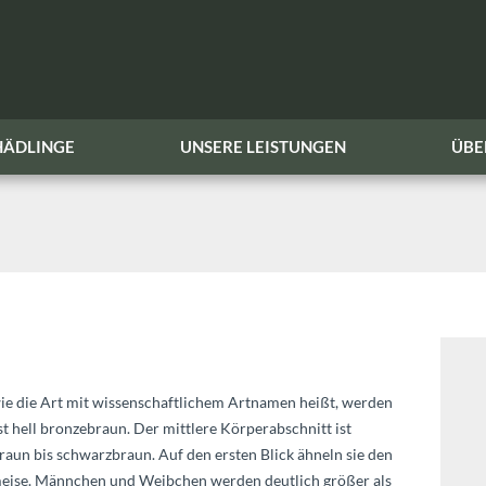
HÄDLINGE
UNSERE LEISTUNGEN
ÜBE
wie die Art mit wissenschaftlichem Artnamen heißt, werden
st hell bronzebraun. Der mittlere Körperabschnitt ist
raun bis schwarzbraun. Auf den ersten Blick ähneln sie den
eise. Männchen und Weibchen werden deutlich größer als