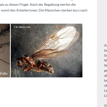
tz zu diesen Flügel. Nach der Begattung werfen die
n somit den Arbeiterinnen. Die Männchen sterben kurz nach
A
b
S
V
W
g
a
b
ö
L
L
V