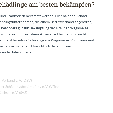
chädlinge am besten bekämpfen?
 und Fraßködern bekämpft werden. Hier hält der Handel
kämpfungsunternehmen, die einem Berufsverband angehören,
ch besonders gut zur Bekämpfung der Braunen Wegameise
 sich tatsächlich um diese Ameisenart handelt und nicht
ber meist harmlose Schwarzgraue Wegameise. Vom Laien sind
inander zu halten. Hinsichtlich der richtigen
erende Unterschiede.
 Verband e. V. (DSV)
her Schädlingsbekämpfung e. V. (Vfös)
chsen e. V. (SVS)