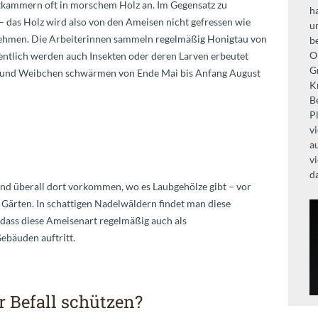
tkammern oft in morschem Holz an. Im Gegensatz zu
h
– das Holz wird also von den Ameisen nicht gefressen wie
u
nehmen. Die Arbeiterinnen sammeln regelmäßig Honigtau von
b
O
entlich werden auch Insekten oder deren Larven erbeutet
G
en und Weibchen schwärmen von Ende Mai bis Anfang August
K
B
P
vi
a
v
d
d überall dort vorkommen, wo es Laubgehölze gibt – vor
 Gärten. In schattigen Nadelwäldern findet man diese
 dass diese Ameisenart regelmäßig auch als
ebäuden auftritt.
 Befall schützen?