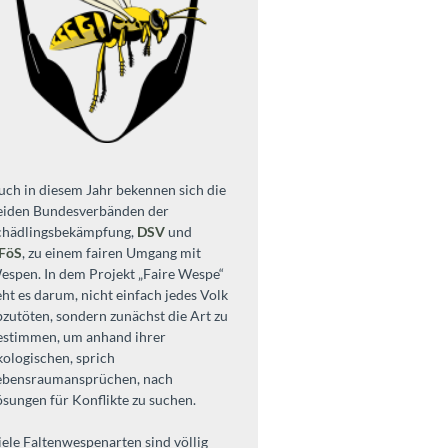
uch in diesem Jahr bekennen sich die
eiden Bundesverbänden der
chädlingsbekämpfung,
DSV
und
FöS
, zu einem fairen Umgang mit
espen. In dem Projekt „Faire Wespe“
eht es darum, nicht einfach jedes Volk
bzutöten, sondern zunächst die Art zu
estimmen, um anhand ihrer
kologischen, sprich
ebensraumansprüchen, nach
ösungen für Konflikte zu suchen.
iele Faltenwespenarten sind völlig